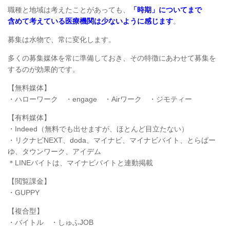
職種と地域は考えたことがあっても、
「時期」についてまで
含めて考えている医療機関は少ないように感じます
。
募集は水物で、常に変化します。
多くの募集媒体を常に準備しておき、その特徴にあわせて募集を
するのが効果的です。
【無料媒体】
・ハローワーク​ ・engage ・Airワーク ・ジモティー
【有料媒体】
・Indeed（無料でも出せますが、ほとんど目立たない）
・リクナビNEXT、doda、マイナビ、マイナビバイト、とらばー
ゆ、タウンワーク、アイデム
＊LINEバイトは、マイナビバイトと連動掲載
【閲覧課金】
・GUPPY
【複合型】
・バイトル ・しゅふJOB