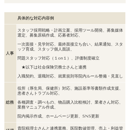
具体的な対応内容例
スタッフ採用戦略・計画立案、採用ツール開発、募集媒体
選定、募集原稿作成、
応募者対応、
一次面接・見学対応、最終面接立ち合い、結果通知、
スタ
ッフ育成、スタッフ個人面談、
人事
問題スタッフ対応（１on１）、評価制度確立
★以下は社会保険労務士さんと連携
入職契約、退職対応、就業規則等院内ルール整備・見直し
役所（厚生局、保健所）対応、施設基準等書類作成支援、
患者さんトラブル対応、
総務
各種調査・調べもの、物品購入比較検討、業者さん対応、
業務マニュアル作成、
院内掲示作成、ホームページ更新、SNS更新
貴院税理士さんと連携業務、医院数値管理、売上・利益管