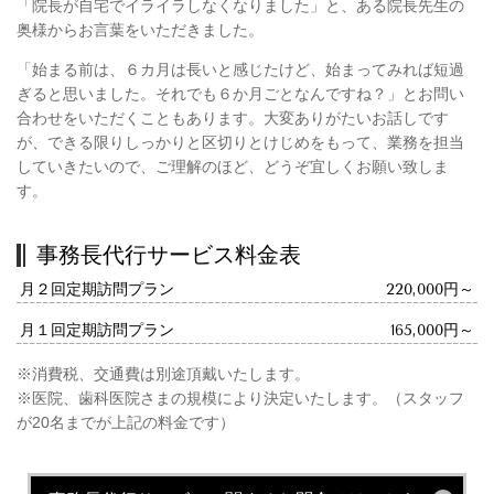
「院長が自宅でイライラしなくなりました」と、ある院長先生の
奥様からお言葉をいただきました。
「始まる前は、６カ月は長いと感じたけど、始まってみれば短過
ぎると思いました。それでも６か月ごとなんですね？」とお問い
合わせをいただくこともあります。大変ありがたいお話しです
が、できる限りしっかりと区切りとけじめをもって、業務を担当
していきたいので、ご理解のほど、どうぞ宜しくお願い致しま
す。
事務長代行サービス料金表
月２回定期訪問プラン
220,000円～
月１回定期訪問プラン
165,000円～
※消費税、交通費は別途頂戴いたします。
※医院、歯科医院さまの規模により決定いたします。（スタッフ
が20名までが上記の料金です）